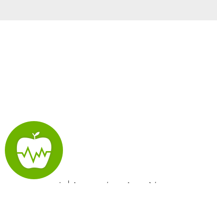
evexis | Λογισμικό για Διαιτολόγους
evexis | Όροι χρήσης
evexis | Πολιτική απορρήτου