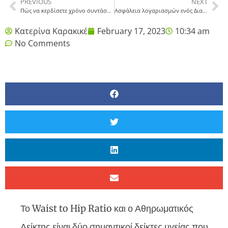
PREVIOUS
NEXT
Πώς να κερδίσετε χρόνο συντάσσοντας ένα διαιτολόγιο
Ασφάλεια λογαριασμών ενός Διαιτολογικού γραφείου
Κατερίνα Καρακικέ
February 17, 2023
10:34 am
No Comments
Το Waist to Hip Ratio και ο Αθηρωματικός
Δείκτης είναι δύο σημαντικοί δείκτες υγείας που