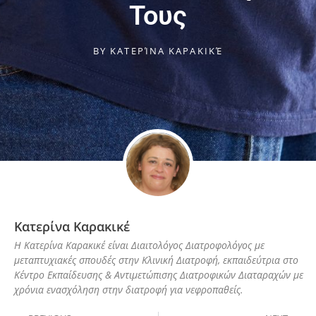
Τους
BY
ΚΑΤΕΡΊΝΑ ΚΑΡΑΚΙΚΈ
Κατερίνα Καρακικέ
Η Κατερίνα Καρακικέ είναι Διαιτολόγος Διατροφολόγος με
μεταπτυχιακές σπουδές στην Κλινική Διατροφή, εκπαιδεύτρια στο
Κέντρο Εκπαίδευσης & Αντιμετώπισης Διατροφικών Διαταραχών με
χρόνια ενασχόληση στην διατροφή για νεφροπαθείς.