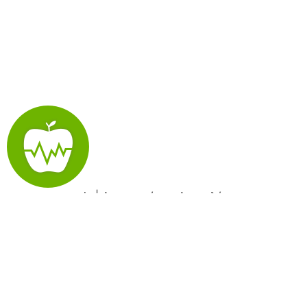
evexis | Λογισμικό για Διαιτολόγους
evexis | Όροι χρήσης
evexis | Πολιτική απορρήτου
my evexis app | Όροι χρήσης
my evexis app | Πολιτική Απορρήτου
All rights reserved