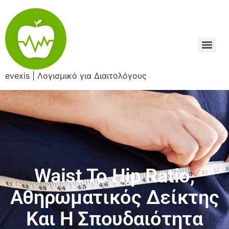
evexis | Λογισμικό για Διαιτολόγους
Waist To Hip Ratio,
Αθηρωματικός Δείκτης
Και Η Σπουδαιότητα