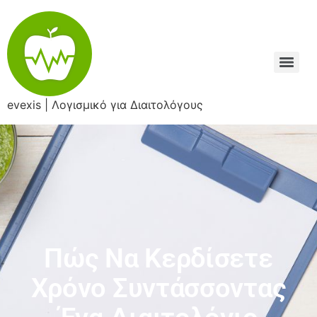
evexis | Λογισμικό για Διαιτολόγους
Πώς Να Κερδίσετε
Χρόνο Συντάσσοντας